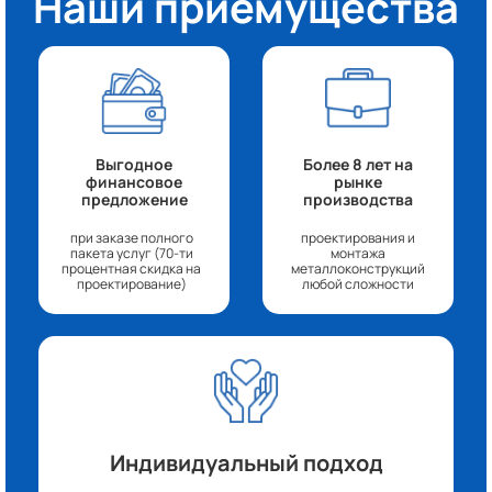
Наши приемущества
Выгодное
Более 8 лет на
финансовое
рынке
предложение
производства
при заказе полного
проектирования и
пакета услуг (70-ти
монтажа
процентная скидка на
металлоконструкций
проектирование)
любой сложности
Индивидуальный подход