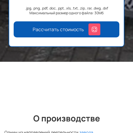
.jpg, .png, .pdf, .doc, .ppt, .xls, .txt, .zip, .rar, .dwg, .dxf
Максимальный размер одного файла: 30Мб
Рассчитать стоимость
О производстве
Одним из направлений деятельности
завода