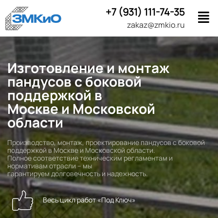
+7 (931) 111-74-35
zakaz@zmkio.ru
Изготовление и монтаж
пандусов с боковой
поддержкой в
Москве и Московской
области
Производство, монтаж, проектирование пандусов с боковой
поддержкой в Москве и Московской области.
Полное соответствие техническим регламентам и
нормативам отрасли – мы
гарантируем долговечность и надежность.
Весь цикл работ «Под Ключ»