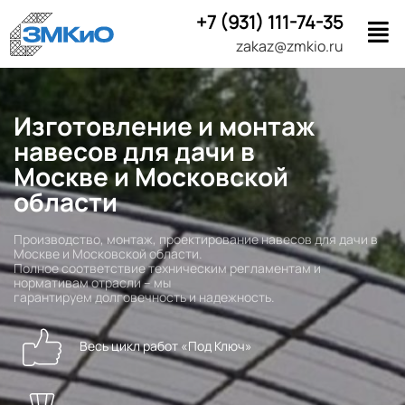
+7 (931) 111-74-35
zakaz@zmkio.ru
Изготовление и монтаж
навесов для дачи в
Москве и Московской
области
Производство, монтаж, проектирование навесов для дачи в
Москве и Московской области.
Полное соответствие техническим регламентам и
нормативам отрасли – мы
гарантируем долговечность и надежность.
Весь цикл работ «Под Ключ»