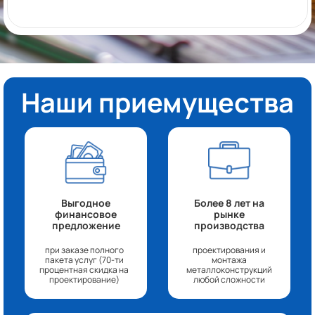
Наши приемущества
Выгодное
Более 8 лет на
финансовое
рынке
предложение
производства
при заказе полного
проектирования и
пакета услуг (70-ти
монтажа
процентная скидка на
металлоконструкций
проектирование)
любой сложности