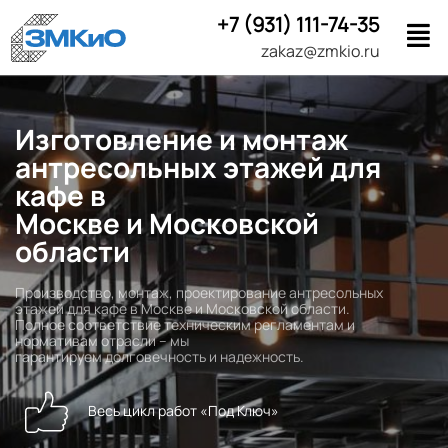
+7 (931) 111-74-35
zakaz@zmkio.ru
Изготовление и монтаж
антресольных этажей для
кафе в
Москве и Московской
области
Производство, монтаж, проектирование антресольных
этажей для кафе в Москве и Московской области.
Полное соответствие техническим регламентам и
нормативам отрасли – мы
гарантируем долговечность и надежность.
Весь цикл работ «Под Ключ»