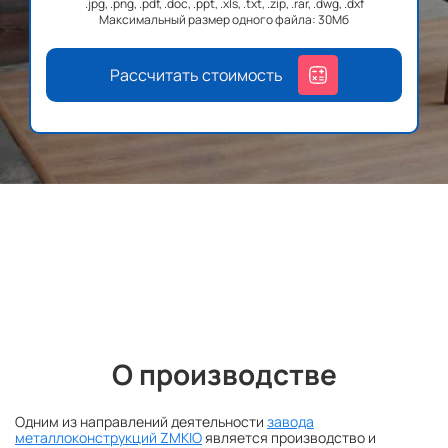
.jpg, .png, .pdf, .doc, .ppt, .xls, .txt, .zip, .rar, .dwg, .dxf
Максимальный размер одного файла: 30Мб
Рассчитать стоимость
О производстве
Одним из направлений деятельности
завода
металлоконструкций ZMKIO
является производство и